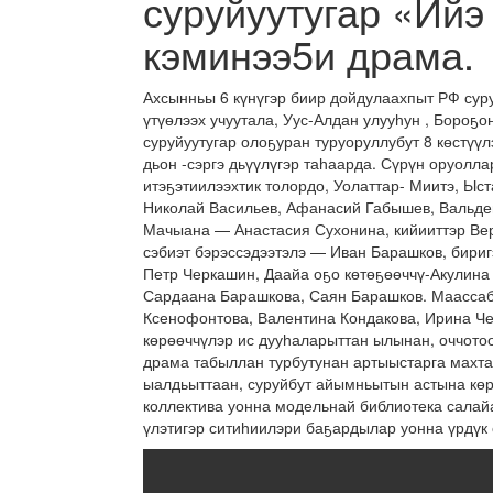
суруйуутугар «Ийэ
кэминээ5и драма.
Ахсынньы 6 күнүгэр биир дойдулаахпыт РФ су
үтүөлээх учуутала, Уус-Алдан улууһун , Бороҕ
суруйуутугар олоҕуран туруоруллубут 8 көстү
дьон -сэргэ дьүүлүгэр таһаарда. Сүрүн оруолл
итэҕэтиилээхтик толордо, Уолаттар- Миитэ, Ы
Николай Васильев, Афанасий Габышев, Вальдем
Мачыана — Анастасия Сухонина, кийииттэр Ве
сэбиэт бэрэссэдээтэлэ — Иван Барашков, бири
Петр Черкашин, Даайа оҕо көтөҕөөччү-Акулина
Сардаана Барашкова, Саян Барашков. Маассаб
Ксенофонтова, Валентина Кондакова, Ирина Ч
көрөөччүлэр ис дууһаларыттан ылынан, оччото
драма табыллан турбутунан артыыстарга махта
ыалдьыттаан, суруйбут айымньытын астына көр
коллектива уонна модельнай библиотека сала
үлэтигэр ситиһиилэри баҕардылар уонна үрдүк 